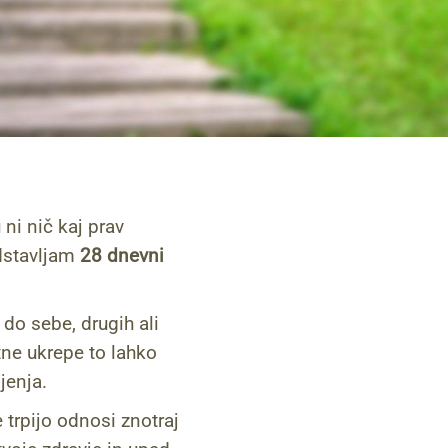
 ni nič kaj prav
edstavljam
28 dnevni
e do sebe, drugih ali
ne ukrepe to lahko
jenja.
e trpijo odnosi znotraj