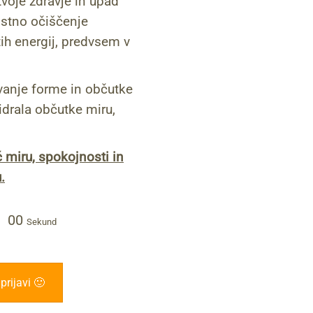
tvoje zdravje in upad
ristno očiščenje
tih energij, predvsem v
anje forme in občutke
sidrala občutke miru,
č miru, spokojnosti in
.
00
Sekund
prijavi 🙂