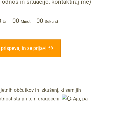
 odnos in situacijo, kontaktiraj me)
0
00
00
Ur
Minut
Sekund
prispevaj in se prijavi 🙂
etnih občutkov in izkušenj, ki sem jih
sotnost sta pri tem dragoceni.
Aja, pa