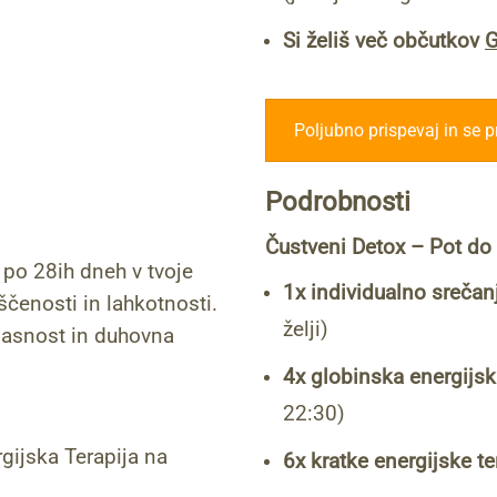
Si želiš več občutkov
G
Poljubno prispevaj in se pr
Podrobnosti
Čustveni Detox – Pot do
a po 28ih dneh v tvoje
1x individualno srečanj
ščenosti in lahkotnosti.
želji)
jasnost in duhovna
4x globinska energijsk
22:30)
gijska Terapija na
6x kratke energijske te