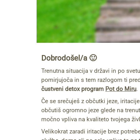
Dobrodošel/a 🙂
Trenutna situacija v državi in po svetu
pomirjujoča in s tem razlogom ti pr
čustveni detox program
Pot do Miru
.
Če se srečuješ z občutki jeze, iritacij
občutiš ogromno jeze glede na trenut
močno vpliva na kvaliteto tvojega živl
Velikokrat zaradi iritacije brez potreb