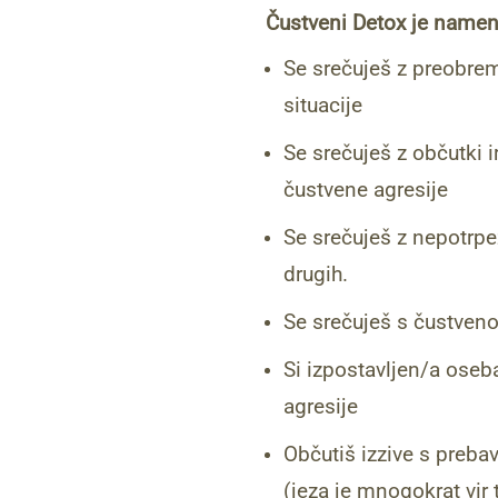
Čustveni Detox je namen
Se srečuješ z preobrem
situacije
Se srečuješ z občutki ir
čustvene agresije
Se srečuješ z nepotrpež
drugih.
Se srečuješ s čustveno
Si izpostavljen/a oseba
agresije
Občutiš izzive s prebav
(jeza je mnogokrat vir 