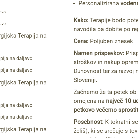
Personalizirana
vodena
javo
Kako:
Terapije bodo pote
javo
navodila pa dobite po reg
gijska Terapija na
Cena:
Poljuben znesek
Namen prispevkov:
Prisp
pija na daljavo
stroškov in nakup opreme
pija na daljavo
Duhovnost ter za razvoj n
Sloveniji.
gijska Terapija na
Začnemo že ta petek ob 
omejena na
največ 10 u
pija na daljavo
petkovo
večerno sprosti
pija na daljavo
Posebnost:
K tokratni s
gijska Terapija na
želiš), ki se srečuje s to