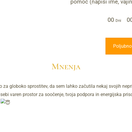
pomoč (napiši ime, vajin
00
0
Dni
Poljubno 
Mnenja
za globoko sprostitev, da sem lahko začutila nekaj svojih neprij
v sebi varen prostor za soočenje, tvoja podpora in energijska pri