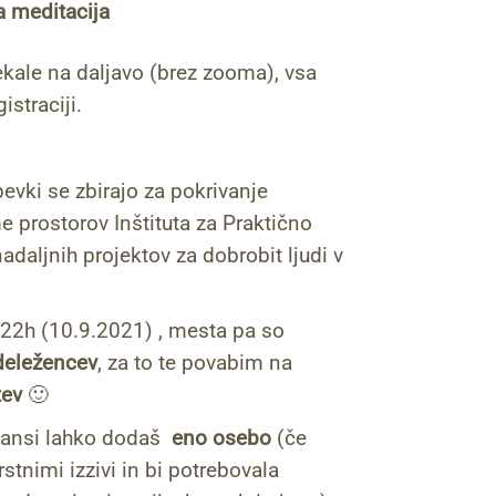
 meditacija
kale na daljavo (brez zooma), vsa
istraciji.
evki se zbirajo za pokrivanje
 prostorov Inštituta za Praktično
adaljnih projektov za dobrobit ljudi v
22h (10.9.2021) , mesta pa so
deležencev
, za to te povabim na
tev
🙂
eansi lahko dodaš
eno osebo
(če
vrstnimi izzivi in bi potrebovala