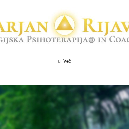
0 let prakse in delo pod mentorstvom/supervizijo
Več