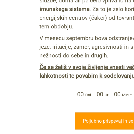
službe, doma ali pa celo vpliva to na 
imunskega sistema
. Za to je zelo ko
energijskih centrov (čaker) od tovrsn
tem obdobju.
V mesecu septembru bova odstranjev
jeze, iritacije, zamer, agresivnosti in 
nežnosti do sebe in drugih.
Če se želiš v svoje življenje vnesti ve
lahkotnosti te povabim k sodelovanju
00
00
00
Dni
Ur
Minut
Poljubno prispevaj in se 