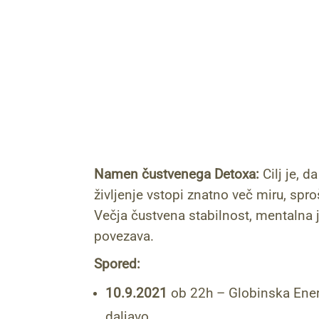
Namen čustvenega Detoxa:
Cilj je, d
življenje vstopi znatno več miru, spro
Večja čustvena stabilnost, mentalna 
povezava.
Spored:
10.9.2021
ob 22h – Globinska Ener
daljavo