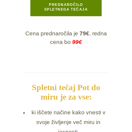
PREDNAROČILO
SPLETNEGA TEČAJA
Cena prednaročila je
79€
, redna
cena bo
99€
Spletni tečaj Pot do
miru je za vse:
ki iščete načine kako vnesti v
svoje življenje več miru in
jasnosti.