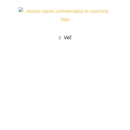
3200+ terapij, 10 let prakse in delo pod
mentorstvom/supervizijo
REZERVIRAJTE SVOJ TERMIN
Več
Praktičen
spletni tečaj
– Pot do Miru
Nauči se prečistiti svoj