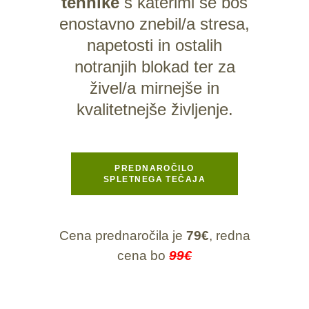
tehnike
s katerimi se boš
enostavno znebil/a stresa,
napetosti in ostalih
notranjih blokad ter za
živel/a mirnejše in
kvalitetnejše življenje.
PREDNAROČILO
SPLETNEGA TEČAJA
Cena prednaročila je
79€
, redna
cena bo
99€