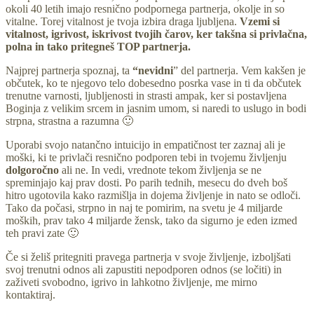
okoli 40 letih imajo resnično podpornega partnerja, okolje in so
vitalne. Torej vitalnost je tvoja izbira draga ljubljena.
Vzemi si
vitalnost, igrivost, iskrivost tvojih čarov, ker takšna si privlačna,
polna in tako pritegneš TOP partnerja.
Najprej partnerja spoznaj, ta
“nevidni
” del partnerja. Vem kakšen je
občutek, ko te njegovo telo dobesedno posrka vase in ti da občutek
trenutne varnosti, ljubljenosti in strasti ampak, ker si postavljena
Boginja z velikim srcem in jasnim umom, si naredi to uslugo in bodi
strpna, strastna a razumna 🙂
Uporabi svojo natančno intuicijo in empatičnost ter zaznaj ali je
moški, ki te privlači resnično podporen tebi in tvojemu življenju
dolgoročno
ali ne. In vedi, vrednote tekom življenja se ne
spreminjajo kaj prav dosti. Po parih tednih, mesecu do dveh boš
hitro ugotovila kako razmišlja in dojema življenje in nato se odloči.
Tako da počasi, strpno in naj te pomirim, na svetu je 4 miljarde
moških, prav tako 4 miljarde žensk, tako da sigurno je eden izmed
teh pravi zate 🙂
Če si želiš pritegniti pravega partnerja v svoje življenje, izboljšati
svoj trenutni odnos ali zapustiti nepodporen odnos (se ločiti) in
zaživeti svobodno, igrivo in lahkotno življenje, me mirno
kontaktiraj.