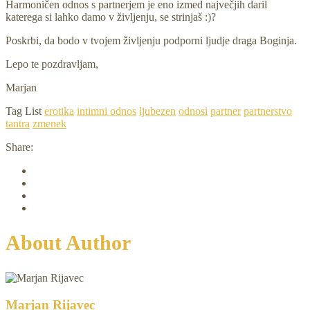
Harmoničen odnos s partnerjem je eno izmed največjih daril
katerega si lahko damo v življenju, se strinjaš :)?
Poskrbi, da bodo v tvojem življenju podporni ljudje draga Boginja.
Lepo te pozdravljam,
Marjan
Tag List
erotika
intimni odnos
ljubezen
odnosi
partner
partnerstvo
tantra
zmenek
Share:
About Author
Marjan Rijavec