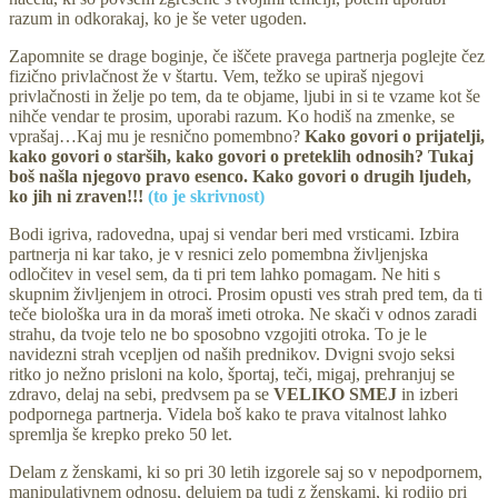
razum in odkorakaj, ko je še veter ugoden.
Zapomnite se drage boginje, če iščete pravega partnerja poglejte čez
fizično privlačnost že v štartu. Vem, težko se upiraš njegovi
privlačnosti in želje po tem, da te objame, ljubi in si te vzame kot še
nihče vendar te prosim, uporabi razum. Ko hodiš na zmenke, se
vprašaj…Kaj mu je resnično pomembno?
Kako govori o prijatelji,
kako govori o starših, kako govori o preteklih odnosih? Tukaj
boš našla njegovo pravo esenco. Kako govori o drugih ljudeh,
ko jih ni zraven!!!
(to je skrivnost)
Bodi igriva, radovedna, upaj si vendar beri med vrsticami. Izbira
partnerja ni kar tako, je v resnici zelo pomembna življenjska
odločitev in vesel sem, da ti pri tem lahko pomagam. Ne hiti s
skupnim življenjem in otroci. Prosim opusti ves strah pred tem, da ti
teče biološka ura in da moraš imeti otroka. Ne skači v odnos zaradi
strahu, da tvoje telo ne bo sposobno vzgojiti otroka. To je le
navidezni strah vcepljen od naših prednikov. Dvigni svojo seksi
ritko jo nežno prisloni na kolo, športaj, teči, migaj, prehranjuj se
zdravo, delaj na sebi, predvsem pa se
VELIKO SMEJ
in izberi
podpornega partnerja. Videla boš kako te prava vitalnost lahko
spremlja še krepko preko 50 let.
Delam z ženskami, ki so pri 30 letih izgorele saj so v nepodpornem,
manipulativnem odnosu, delujem pa tudi z ženskami, ki rodijo pri