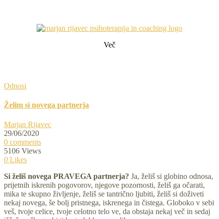
3200+ terapij, 10 let prakse in delo pod
mentorstvom/supervizijo
REZERVIRAJTE SVOJ TERMIN
Več
Odnosi
Želim si novega partnerja
Marjan Rijavec
29/06/2020
0 comments
5106 Views
0
Likes
Si želiš novega PRAVEGA partnerja?
Ja, želiš si globino odnosa,
prijetnih iskrenih pogovorov, njegove pozornosti, želiš ga očarati,
mika te skupno življenje, želiš se tantrično ljubiti, želiš si doživeti
nekaj novega, še bolj pristnega, iskrenega in čistega. Globoko v sebi
veš, tvoje celice, tvoje celotno telo ve, da obstaja nekaj več in sedaj