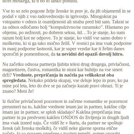
iščeš moškega, ki ti bo to lahko ponudil.
Vse to so zelo pogoste želje ženske in prav je, da jih objamemš in se
podaš v njih z vso radovednostjo in igrivostjo. Mnogokrat pa
vstopamo v odnos iz osamljenosti ali strahu pred biti sam. Takrat se
za odnos odločamo bolj “kompulzivno/ne razumsko”. Hlastamo po
objemu, po nežnosti, po dobrem seksu, itd…To je stanje, ko nam
razum bolj kot ne odpove. To je stanje, ko vidiš vse samo dobro v
moškemu, ki si ga tako močno želiš. V resnici pa ima vsak podporne
in manj podporne lastnosti, kar je super vendar kar ti želim danes
sporočiti je pomembnost, da
ta nevidni del opaziš dovolj hitro.
Na začetku odnosa partnerja ljubita telesi drug drugega, privlačnost,
magnetizem, čustva, romantika in strast kar buhtijo na vse smeri
drži?
Vrednote, prepričanja in načela pa velikokrat oba
spregledata
. Nekako prideta skupaj, vse deluje lepo in prav, ko pa
mine pol leta, leto do dve se pa začnejo kazati pravi obrazi. Ti je
znano? Meni že!
Iz fizične privlačnosti pozornost in začetne romantike se pozornost
preusmeri na to, kakšne vrednote imam jaz in partner, kakšne cilje
imam jaz in partner, se sploh skladajo? Kakšna prepričanja ima
partner in pa predvsem kakšen ONDOS do življenja in drugih ljudi
ima vsak izmed naju. Če vidiš že v štartu, da partner ne spoštuje
žensk (ali ženska moških), če vidiš neke glavne sporna etične
načela, ki so povsem zgrešene s tvojimi temelji, potem uporabi