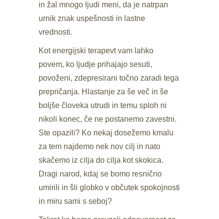
in žal mnogo ljudi meni, da je natrpan
urnik znak uspešnosti in lastne
vrednosti.
Kot energijski terapevt vam lahko
povem, ko ljudje prihajajo sesuti,
povoženi, zdepresirani točno zaradi tega
prepričanja. Hlastanje za še več in še
boljše človeka utrudi in temu sploh ni
nikoli konec, če ne postanemo zavestni.
Ste opazili? Ko nekaj dosežemo kmalu
za tem najdemo nek nov cilj in nato
skačemo iz cilja do cilja kot skokica.
Dragi narod, kdaj se bomo resnično
umirili in šli globko v občutek spokojnosti
in miru sami s seboj?