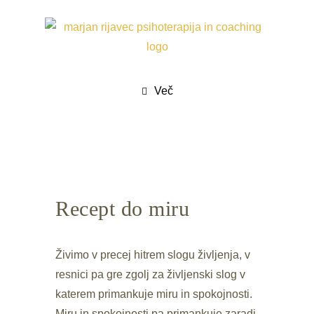
3200+ terapij, 10 let prakse in delo pod
mentorstvom/supervizijo
REZERVIRAJTE SVOJ TERMIN
Več
Recept do miru
Živimo v precej hitrem slogu življenja, v
resnici pa gre zgolj za življenski slog v
katerem primankuje miru in spokojnosti.
Miru in spokojnosti pa primankuje zaradi